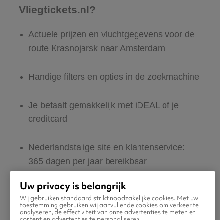
Vliegtickets.nl?
Actuele prijzen en vluchtgegevens voor de
route Krasnojarsk naar Amsterdam
Handige filters en opties in de zoekmachine
Je betaalt gemakkelijk met iDEAL of je
creditcard
Nederlandstalige site en klantenservice:
365 dagen per jaar bereikbaar
Uw privacy is belangrijk
Zeker van veilig boeken en betalen
Wij gebruiken standaard strikt noodzakelijke cookies. Met uw
toestemming gebruiken wij aanvullende cookies om verkeer te
analyseren, de effectiviteit van onze advertenties te meten en
Boek ook direct een hotel of huurauto voor
content en advertenties te personaliseren.