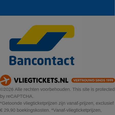
©2026 Alle rechten voorbehouden. This site is protected
by reCAPTCHA.
*Getoonde vliegticketprijzen zijn vanaf-prijzen, exclusief
€ 29,90 boekingskosten.
*Vanaf-vliegticketprijzen,