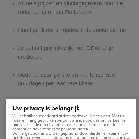
Actuele prijzen en vluchtgegevens voor de
route Londen naar Rotterdam
Handige filters en opties in de zoekmachine
Je betaalt gemakkelijk met iDEAL of je
creditcard
Nederlandstalige site en klantenservice:
365 dagen per jaar bereikbaar
Zeker van veilig boeken en betalen
Uw privacy is belangrijk
Wij gebruiken standaard strikt noodzakelijke cookies. Met uw
Boek ook direct een hotel of huurauto voor
toestemming gebruiken wij aanvullende cookies om verkeer te
analyseren, de effectiviteit van onze advertenties te meten en
in Rotterdam
content en advertenties te personaliseren.
Sommige cookies worden geplaatst door derden en kunnen uw
activiteit op verschillende websites volgen om een profiel van uw