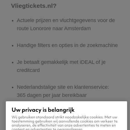
Vliegtickets.nl?
Actuele prijzen en vluchtgegevens voor de
route Lonorore naar Amsterdam
Handige filters en opties in de zoekmachine
Je betaalt gemakkelijk met iDEAL of je
creditcard
Nederlandstalige site en klantenservice:
365 dagen per jaar bereikbaar
Uw privacy is belangrijk
Zeker van veilig boeken en betalen
Wij gebruiken standaard strikt noodzakelijke cookies. Met uw
toestemming gebruiken wij aanvullende cookies om verkeer te
analyseren, de effectiviteit van onze advertenties te meten en
Boek ook direct een hotel of huurauto voor
content en advertenties te personaliseren.