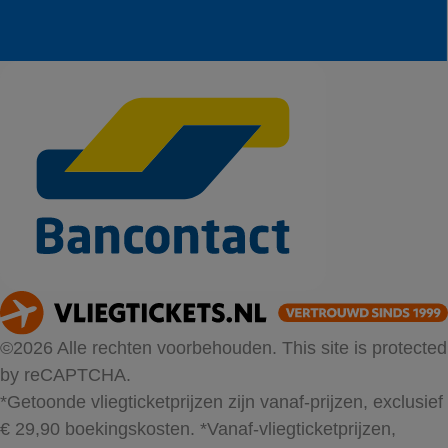
©2026 Alle rechten voorbehouden. This site is protected
by reCAPTCHA.
*Getoonde vliegticketprijzen zijn vanaf-prijzen, exclusief
€ 29,90 boekingskosten.
*Vanaf-vliegticketprijzen,