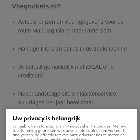
Vliegtickets.nl?
Actuele prijzen en vluchtgegevens voor de
route Mabuiag Island naar Rotterdam
Handige filters en opties in de zoekmachine
Je betaalt gemakkelijk met iDEAL of je
creditcard
Nederlandstalige site en klantenservice:
365 dagen per jaar bereikbaar
Uw privacy is belangrijk
Zeker van veilig boeken en betalen
Wij gebruiken standaard strikt noodzakelijke cookies. Met uw
toestemming gebruiken wij aanvullende cookies om verkeer te
analyseren, de effectiviteit van onze advertenties te meten en
Boek ook direct een hotel of huurauto voor
content en advertenties te personaliseren.