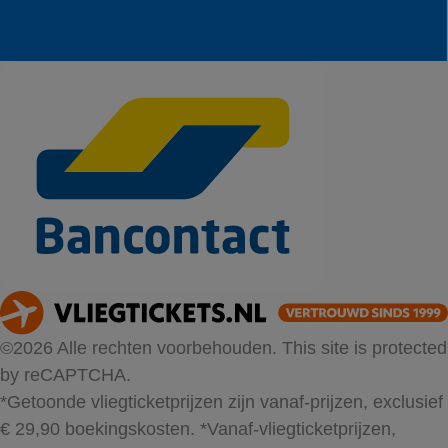
©2026 Alle rechten voorbehouden. This site is protected
by reCAPTCHA.
*Getoonde vliegticketprijzen zijn vanaf-prijzen, exclusief
€ 29,90 boekingskosten.
*Vanaf-vliegticketprijzen,