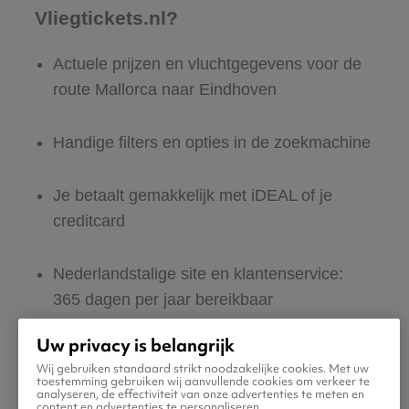
Vliegtickets.nl?
Actuele prijzen en vluchtgegevens voor de
route Mallorca naar Eindhoven
Handige filters en opties in de zoekmachine
Je betaalt gemakkelijk met iDEAL of je
creditcard
Nederlandstalige site en klantenservice:
365 dagen per jaar bereikbaar
Uw privacy is belangrijk
Zeker van veilig boeken en betalen
Wij gebruiken standaard strikt noodzakelijke cookies. Met uw
toestemming gebruiken wij aanvullende cookies om verkeer te
analyseren, de effectiviteit van onze advertenties te meten en
Boek ook direct een hotel of huurauto voor
content en advertenties te personaliseren.