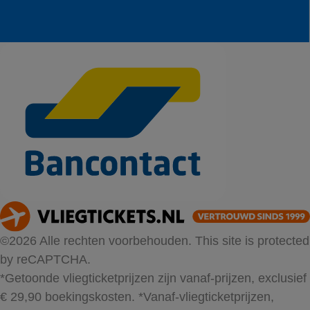
©2026 Alle rechten voorbehouden. This site is protected
by reCAPTCHA.
*Getoonde vliegticketprijzen zijn vanaf-prijzen, exclusief
€ 29,90 boekingskosten.
*Vanaf-vliegticketprijzen,