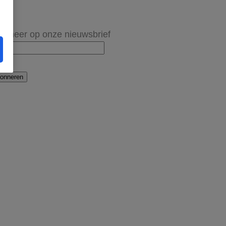
onneer op onze nieuwsbrief
onneren