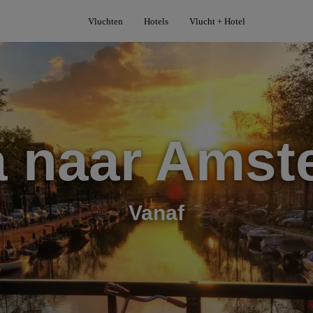
Vluchten
Hotels
Vlucht + Hotel
a naar Amst
Vanaf