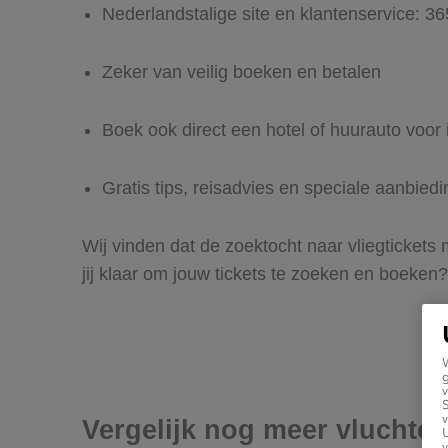
Nederlandstalige site en klantenservice: 3
Zeker van veilig boeken en betalen
Boek ook direct een hotel of huurauto voo
Gratis tips, reisadvies en speciale aanbie
Wij vinden dat de zoektocht naar vliegticket
jij klaar om jouw tickets te zoeken en boeken?
g
v
v
Vergelijk nog meer vluchte
U