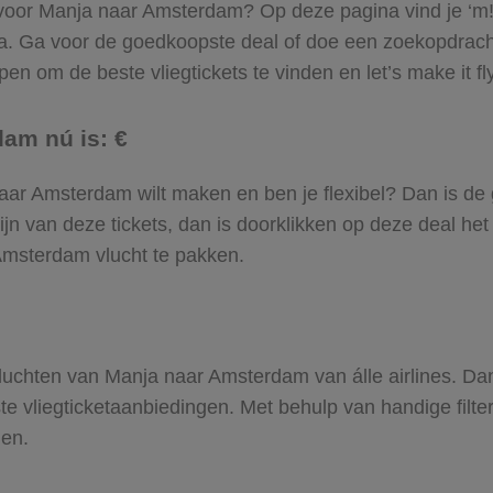
l voor Manja naar Amsterdam? Op deze pagina vind je ‘m! 
ja. Ga voor de goedkoopste deal of doe een zoekopdrac
en om de beste vliegtickets te vinden en let’s make it fl
dam nú is: €
a naar Amsterdam wilt maken en ben je flexibel? Dan is de
jn van deze tickets, dan is doorklikken op deze deal het
 Amsterdam vlucht te pakken.
e vluchten van Manja naar Amsterdam van álle airlines. Da
ste vliegticketaanbiedingen. Met behulp van handige filte
den.