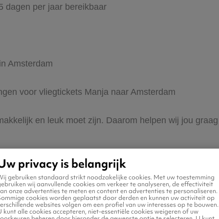
65 dagen per jaar bereikbaar
r in Amsterdam
dingen voor vliegtickets Manja naar Amsterdam
s makkelijk en leuk moet zijn. Daarom helpen wij jou gr
Uw privacy is belangrijk
Wij gebruiken standaard strikt noodzakelijke cookies. Met uw toestemming
ebruiken wij aanvullende cookies om verkeer te analyseren, de effectiviteit
an onze advertenties te meten en content en advertenties te personaliseren.
Sommige cookies worden geplaatst door derden en kunnen uw activiteit op
erschillende websites volgen om een profiel van uw interesses op te bouwen.
n naar Amsterdam
 kunt alle cookies accepteren, niet-essentiële cookies weigeren of uw
voorkeuren beheren door hieronder de gewenste optie te selecteren. U kunt