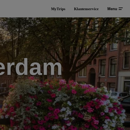
MyTrips
Klantenservice
Menu
erdam