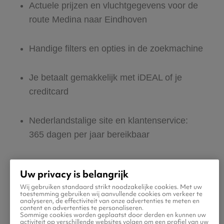
Actuele prijzen en vluchtgegevens voor de
route Medina naar Eindhoven
Handige filters en opties in de zoekmachine
Je betaalt gemakkelijk met iDEAL of je
creditcard
Nederlandstalige site en klantenservice:
365 dagen per jaar bereikbaar
Zeker van veilig boeken en betalen
Uw privacy is belangrijk
Wij gebruiken standaard strikt noodzakelijke cookies. Met uw
Boek ook direct een hotel of huurauto voor
toestemming gebruiken wij aanvullende cookies om verkeer te
analyseren, de effectiviteit van onze advertenties te meten en
in Eindhoven
content en advertenties te personaliseren.
Sommige cookies worden geplaatst door derden en kunnen uw
activiteit op verschillende websites volgen om een profiel van uw