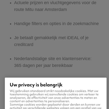
Actuele prijzen en vluchtgegevens voor de
route Mitu naar Amsterdam
Handige filters en opties in de zoekmachine
Je betaalt gemakkelijk met iDEAL of je
creditcard
Nederlandstalige site en klantenservice:
365 dagen per jaar bereikbaar
Zeker van veilig boeken en betalen
Uw privacy is belangrijk
Wij gebruiken standaard strikt noodzakelijke cookies. Met uw
Boek ook direct een hotel of huurauto voor
toestemming gebruiken wij aanvullende cookies om verkeer te
analyseren, de effectiviteit van onze advertenties te meten en
in Amsterdam
content en advertenties te personaliseren.
Sommige cookies worden geplaatst door derden en kunnen uw
activiteit op verschillende websites volgen om een profiel van uw