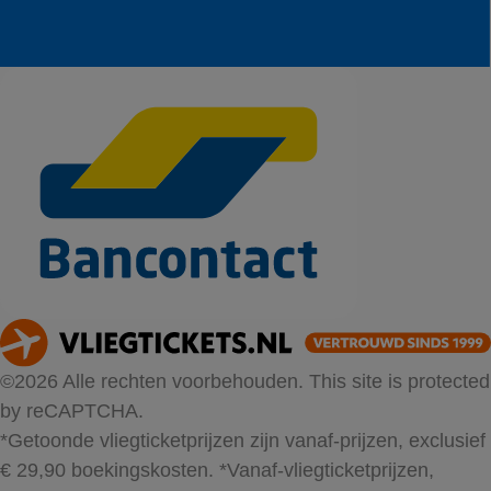
©2026 Alle rechten voorbehouden. This site is protected
by reCAPTCHA.
*Getoonde vliegticketprijzen zijn vanaf-prijzen, exclusief
€ 29,90 boekingskosten.
*Vanaf-vliegticketprijzen,