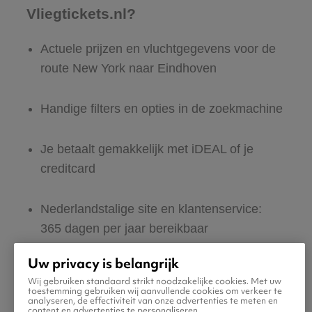
Vliegtickets.nl?
Actuele prijzen en vluchtgegevens voor de
route New York naar Eindhoven
Handige filters en opties in de zoekmachine
Je betaalt gemakkelijk met iDEAL of je
creditcard
Nederlandstalige site en klantenservice:
365 dagen per jaar bereikbaar
Uw privacy is belangrijk
Zeker van veilig boeken en betalen
Wij gebruiken standaard strikt noodzakelijke cookies. Met uw
toestemming gebruiken wij aanvullende cookies om verkeer te
analyseren, de effectiviteit van onze advertenties te meten en
Boek ook direct een hotel of huurauto voor
content en advertenties te personaliseren.