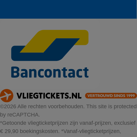
©2026 Alle rechten voorbehouden. This site is protected
by reCAPTCHA.
*Getoonde vliegticketprijzen zijn vanaf-prijzen, exclusief
€ 29,90 boekingskosten.
*Vanaf-vliegticketprijzen,