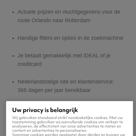
Actuele prijzen en vluchtgegevens voor de
route Orlando naar Rotterdam
Handige filters en opties in de zoekmachine
Je betaalt gemakkelijk met iDEAL of je
creditcard
Nederlandstalige site en klantenservice:
365 dagen per jaar bereikbaar
Zeker van veilig boeken en betalen
Uw privacy is belangrijk
Wij gebruiken standaard strikt noodzakelijke cookies. Met uw
toestemming gebruiken wij aanvullende cookies om verkeer te
Boek ook direct een hotel of huurauto voor
analyseren, de effectiviteit van onze advertenties te meten en
content en advertenties te personaliseren.
in Rotterdam
Sommige cookies worden geplaatst door derden en kunnen uw