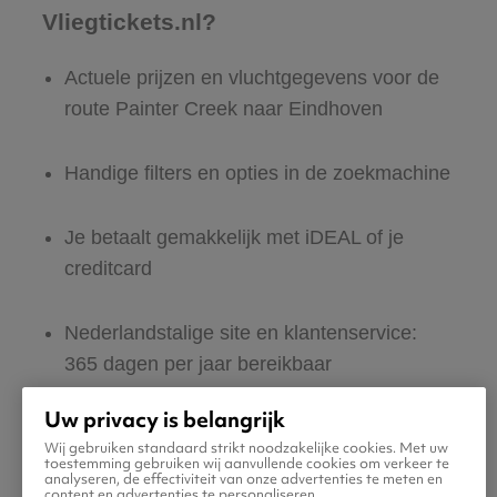
Vliegtickets.nl?
Actuele prijzen en vluchtgegevens voor de
route Painter Creek naar Eindhoven
Handige filters en opties in de zoekmachine
Je betaalt gemakkelijk met iDEAL of je
creditcard
Nederlandstalige site en klantenservice:
365 dagen per jaar bereikbaar
Uw privacy is belangrijk
Zeker van veilig boeken en betalen
Wij gebruiken standaard strikt noodzakelijke cookies. Met uw
toestemming gebruiken wij aanvullende cookies om verkeer te
analyseren, de effectiviteit van onze advertenties te meten en
Boek ook direct een hotel of huurauto voor
content en advertenties te personaliseren.