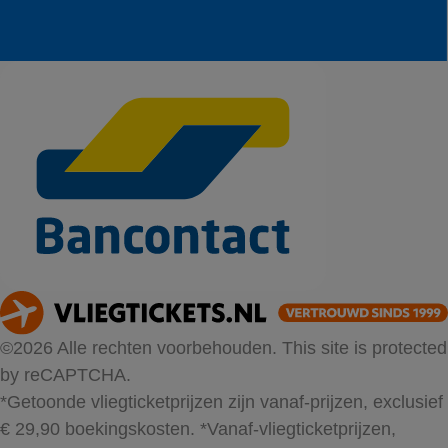
©2026 Alle rechten voorbehouden. This site is protected
by reCAPTCHA.
*Getoonde vliegticketprijzen zijn vanaf-prijzen, exclusief
€ 29,90 boekingskosten.
*Vanaf-vliegticketprijzen,