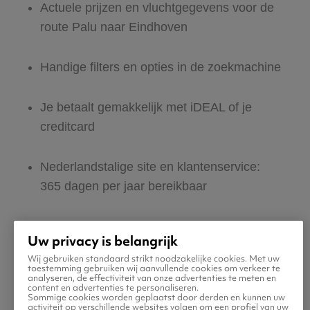
Actuele prijzen en vluchtgegevens voor de
route Palu naar Eindhoven
Handige filters en opties in de zoekmachine
Je betaalt gemakkelijk met iDEAL of je
creditcard
Nederlandstalige site en klantenservice:
365 dagen per jaar bereikbaar
Zeker van veilig boeken en betalen
Uw privacy is belangrijk
Wij gebruiken standaard strikt noodzakelijke cookies. Met uw
Boek ook direct een hotel of huurauto voor
toestemming gebruiken wij aanvullende cookies om verkeer te
analyseren, de effectiviteit van onze advertenties te meten en
in Eindhoven
content en advertenties te personaliseren.
Sommige cookies worden geplaatst door derden en kunnen uw
activiteit op verschillende websites volgen om een profiel van uw