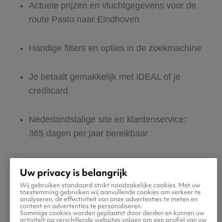
Actuele prijzen en vluchtgegevens voor de
route Pasto naar Eindhoven
Handige filters en opties in de zoekmachine
Je betaalt gemakkelijk met iDEAL of je
creditcard
Nederlandstalige site en klantenservice:
365 dagen per jaar bereikbaar
Zeker van veilig boeken en betalen
Uw privacy is belangrijk
Wij gebruiken standaard strikt noodzakelijke cookies. Met uw
Boek ook direct een hotel of huurauto voor
toestemming gebruiken wij aanvullende cookies om verkeer te
analyseren, de effectiviteit van onze advertenties te meten en
in Eindhoven
content en advertenties te personaliseren.
Sommige cookies worden geplaatst door derden en kunnen uw
activiteit op verschillende websites volgen om een profiel van uw