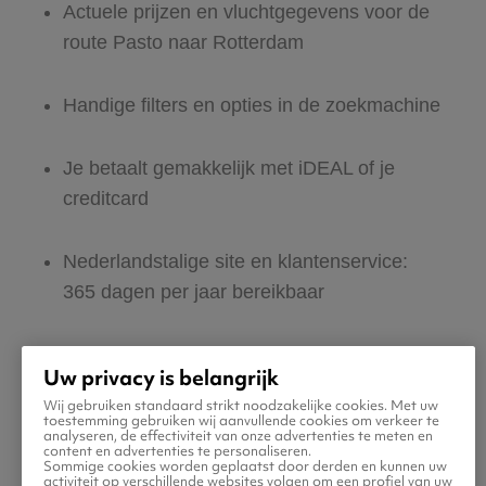
Actuele prijzen en vluchtgegevens voor de
route Pasto naar Rotterdam
Handige filters en opties in de zoekmachine
Je betaalt gemakkelijk met iDEAL of je
creditcard
Nederlandstalige site en klantenservice:
365 dagen per jaar bereikbaar
Zeker van veilig boeken en betalen
Uw privacy is belangrijk
Wij gebruiken standaard strikt noodzakelijke cookies. Met uw
Boek ook direct een hotel of huurauto voor
toestemming gebruiken wij aanvullende cookies om verkeer te
analyseren, de effectiviteit van onze advertenties te meten en
in Rotterdam
content en advertenties te personaliseren.
Sommige cookies worden geplaatst door derden en kunnen uw
activiteit op verschillende websites volgen om een profiel van uw