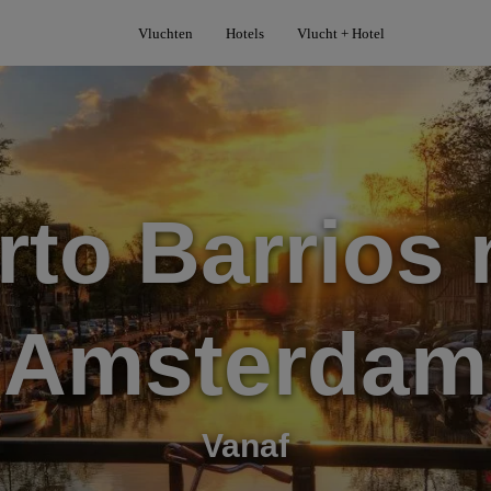
Vluchten
Hotels
Vlucht + Hotel
rto Barrios 
Amsterdam
Vanaf