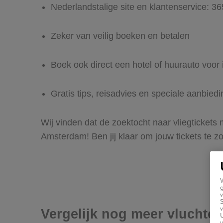
Nederlandstalige site en klantenservice: 3
Zeker van veilig boeken en betalen
Boek ook direct een hotel of huurauto voo
Gratis tips, reisadvies en speciale aanbied
Wij vinden dat de zoektocht naar vliegtickets
Amsterdam! Ben jij klaar om jouw tickets te 
g
v
v
Vergelijk nog meer vluchte
U