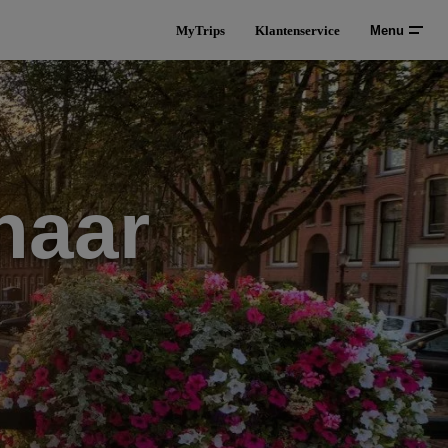
MyTrips
Klantenservice
Menu
naar