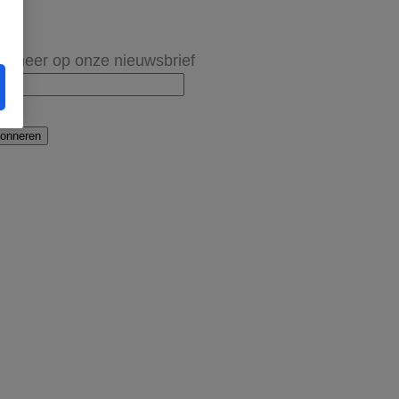
onneer op onze nieuwsbrief
onneren