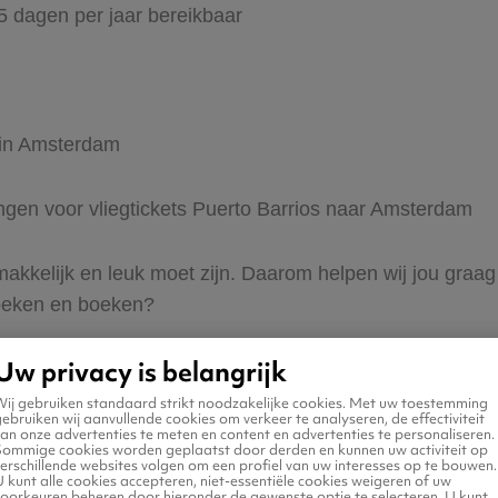
65 dagen per jaar bereikbaar
r in Amsterdam
ingen voor vliegtickets Puerto Barrios naar Amsterdam
 makkelijk en leuk moet zijn. Daarom helpen wij jou graag
zoeken en boeken?
Uw privacy is belangrijk
Wij gebruiken standaard strikt noodzakelijke cookies. Met uw toestemming
ebruiken wij aanvullende cookies om verkeer te analyseren, de effectiviteit
an onze advertenties te meten en content en advertenties te personaliseren.
Sommige cookies worden geplaatst door derden en kunnen uw activiteit op
erschillende websites volgen om een profiel van uw interesses op te bouwen.
n naar Amsterdam
 kunt alle cookies accepteren, niet-essentiële cookies weigeren of uw
voorkeuren beheren door hieronder de gewenste optie te selecteren. U kunt