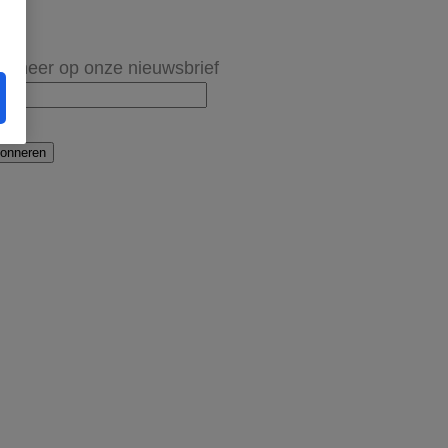
onneer op onze nieuwsbrief
onneren