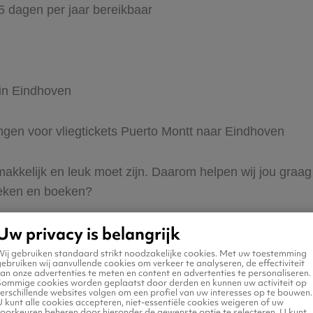
65 dagen per jaar bereikbaar
 in Eindhoven
ingen voor vliegtickets Puerto Montt naar Eindhoven
 makkelijk en leuk moet zijn. Daarom helpen wij jou graa
zoeken en boeken?
Uw privacy is belangrijk
Wij gebruiken standaard strikt noodzakelijke cookies. Met uw toestemming
ebruiken wij aanvullende cookies om verkeer te analyseren, de effectiviteit
an onze advertenties te meten en content en advertenties te personaliseren.
Sommige cookies worden geplaatst door derden en kunnen uw activiteit op
erschillende websites volgen om een profiel van uw interesses op te bouwen.
n naar Eindhoven
 kunt alle cookies accepteren, niet-essentiële cookies weigeren of uw
voorkeuren beheren door hieronder de gewenste optie te selecteren. U kunt