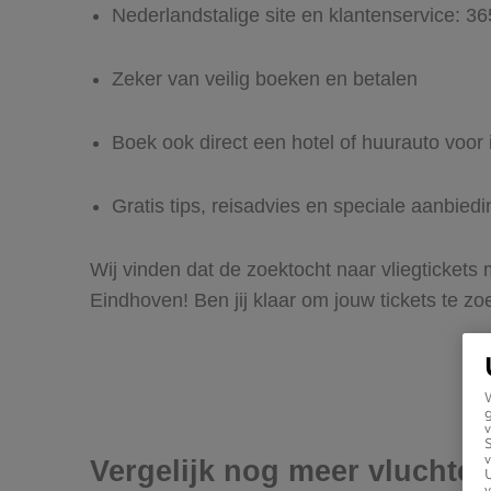
Nederlandstalige site en klantenservice: 3
Zeker van veilig boeken en betalen
Boek ook direct een hotel of huurauto voor
Gratis tips, reisadvies en speciale aanbied
Wij vinden dat de zoektocht naar vliegtickets
Eindhoven! Ben jij klaar om jouw tickets te 
g
v
v
Vergelijk nog meer vluchte
U