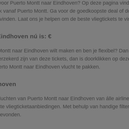
 voor Puerto Montt naar Eindhoven? Op deze pagina vind je
k vanaf Puerto Montt. Ga voor de goedkoopste deal of 
inden. Laat ons je helpen om de beste vliegtickets te vin
Eindhoven nú is: €
to Montt naar Eindhoven wilt maken en ben je flexibel? Da
rzekerd zijn van deze tickets, dan is doorklikken op dez
uerto Montt naar Eindhoven vlucht te pakken.
dhoven
 vluchten van Puerto Montt naar Eindhoven van álle airli
ste vliegticketaanbiedingen. Met behulp van handige filte
gevonden.