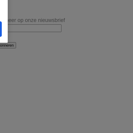
onneer op onze nieuwsbrief
onneren