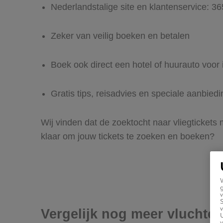
Nederlandstalige site en klantenservice: 3
Zeker van veilig boeken en betalen
Boek ook direct een hotel of huurauto voor
Gratis tips, reisadvies en speciale aanbied
Wij vinden dat de zoektocht naar vliegtickets
klaar om jouw tickets te zoeken en boeken?
g
v
v
Vergelijk nog meer vluchte
U