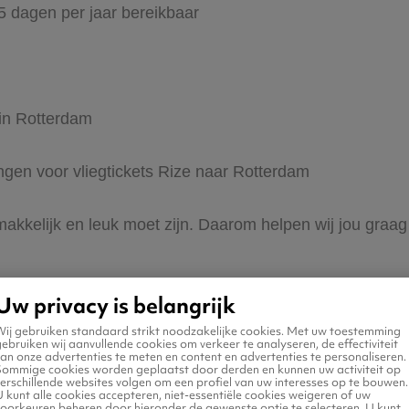
65 dagen per jaar bereikbaar
 in Rotterdam
ingen voor vliegtickets Rize naar Rotterdam
 makkelijk en leuk moet zijn. Daarom helpen wij jou graag
Uw privacy is belangrijk
Wij gebruiken standaard strikt noodzakelijke cookies. Met uw toestemming
ebruiken wij aanvullende cookies om verkeer te analyseren, de effectiviteit
an onze advertenties te meten en content en advertenties te personaliseren.
Sommige cookies worden geplaatst door derden en kunnen uw activiteit op
erschillende websites volgen om een profiel van uw interesses op te bouwen.
n naar Rotterdam
 kunt alle cookies accepteren, niet-essentiële cookies weigeren of uw
voorkeuren beheren door hieronder de gewenste optie te selecteren. U kunt