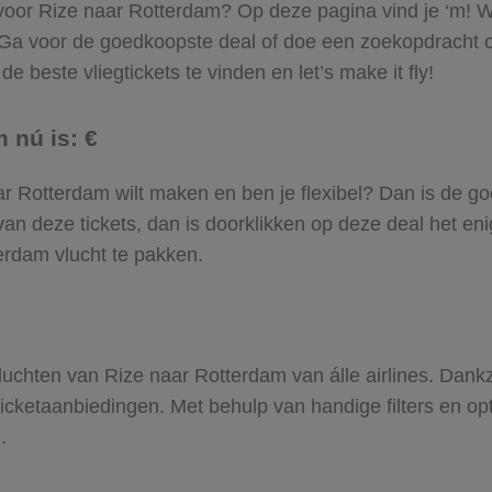
l voor Rize naar Rotterdam? Op deze pagina vind je ‘m! Wi
. Ga voor de goedkoopste deal of doe een zoekopdracht 
e beste vliegtickets te vinden en let’s make it fly!
 nú is: €
naar Rotterdam wilt maken en ben je flexibel? Dan is de go
an deze tickets, dan is doorklikken op deze deal het enig
terdam vlucht te pakken.
 vluchten van Rize naar Rotterdam van álle airlines. Dank
gticketaanbiedingen. Met behulp van handige filters en op
.