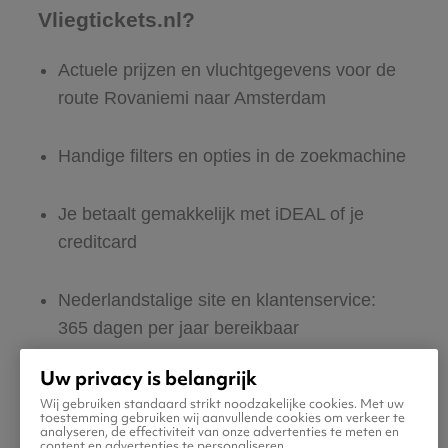
Vliegtickets.nl?
Actuele prijzen en vluchtgegevens voor de
route Rovaniemi naar Amsterdam
Handige filters en opties in de zoekmachine
Je betaalt gemakkelijk met iDEAL of je
creditcard
Nederlandstalige site en klantenservice:
365 dagen per jaar bereikbaar
Uw privacy is belangrijk
Zeker van veilig boeken en betalen
Wij gebruiken standaard strikt noodzakelijke cookies. Met uw
toestemming gebruiken wij aanvullende cookies om verkeer te
analyseren, de effectiviteit van onze advertenties te meten en
Boek ook direct een hotel of huurauto voor
content en advertenties te personaliseren.