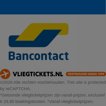
©2026 Alle rechten voorbehouden. This site is protected
by reCAPTCHA.
*Getoonde vliegticketprijzen zijn vanaf-prijzen, exclusief
€ 29,90 boekingskosten.
*Vanaf-vliegticketprijzen,