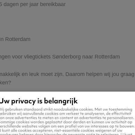
65 dagen per jaar bereikbaar
 in Rotterdam
dingen voor vliegtickets Sønderborg naar Rotterdam
 makkelijk en leuk moet zijn. Daarom helpen wij jou gra
eken?
Uw privacy is belangrijk
Wij gebruiken standaard strikt noodzakelijke cookies. Met uw toestemming
ebruiken wij aanvullende cookies om verkeer te analyseren, de effectiviteit
an onze advertenties te meten en content en advertenties te personaliseren.
Sommige cookies worden geplaatst door derden en kunnen uw activiteit op
erschillende websites volgen om een profiel van uw interesses op te bouwen.
n naar Rotterdam
 kunt alle cookies accepteren, niet-essentiële cookies weigeren of uw
voorkeuren beheren door hieronder de gewenste optie te selecteren. U kunt