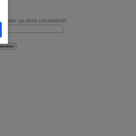
onneer op onze nieuwsbrief
onneren