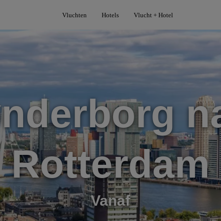
Vluchten
Hotels
Vlucht + Hotel
nderborg n
Rotterdam
Vanaf