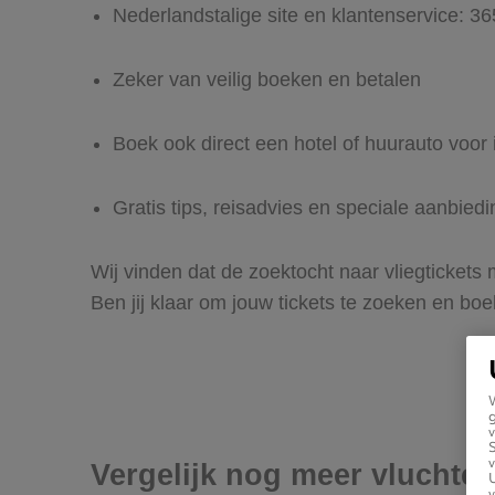
Nederlandstalige site en klantenservice: 3
Zeker van veilig boeken en betalen
Boek ook direct een hotel of huurauto voor
Gratis tips, reisadvies en speciale aanbie
Wij vinden dat de zoektocht naar vliegtickets
Ben jij klaar om jouw tickets te zoeken en bo
g
v
v
Vergelijk nog meer vluchte
U