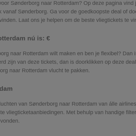
 voor Sønderborg naar Rotterdam? Op deze pagina vind je 
ek vanaf Sønderborg. Ga voor de goedkoopste deal of 
inden. Laat ons je helpen om de beste vliegtickets te vin
tterdam nú is: €
erborg naar Rotterdam wilt maken en ben je flexibel? Dan i
d zijn van deze tickets, dan is doorklikken op deze deal
rborg naar Rotterdam vlucht te pakken.
rdam
e vluchten van Sønderborg naar Rotterdam van álle airline
ste vliegticketaanbiedingen. Met behulp van handige filte
evonden.