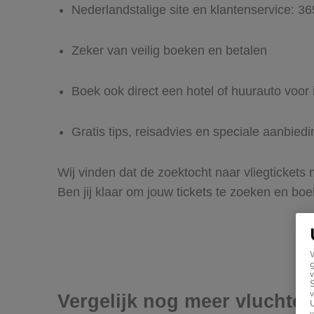
Nederlandstalige site en klantenservice: 3
Zeker van veilig boeken en betalen
Boek ook direct een hotel of huurauto voor
Gratis tips, reisadvies en speciale aanbie
Wij vinden dat de zoektocht naar vliegtickets
Ben jij klaar om jouw tickets te zoeken en bo
g
v
v
Vergelijk nog meer vluchte
U