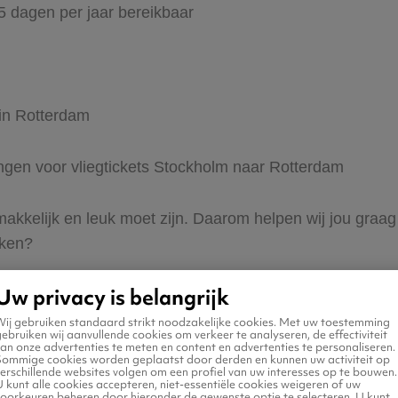
65 dagen per jaar bereikbaar
 in Rotterdam
dingen voor vliegtickets Stockholm naar Rotterdam
 makkelijk en leuk moet zijn. Daarom helpen wij jou gra
eken?
Uw privacy is belangrijk
Wij gebruiken standaard strikt noodzakelijke cookies. Met uw toestemming
ebruiken wij aanvullende cookies om verkeer te analyseren, de effectiviteit
an onze advertenties te meten en content en advertenties te personaliseren.
Sommige cookies worden geplaatst door derden en kunnen uw activiteit op
erschillende websites volgen om een profiel van uw interesses op te bouwen.
n naar Rotterdam
 kunt alle cookies accepteren, niet-essentiële cookies weigeren of uw
voorkeuren beheren door hieronder de gewenste optie te selecteren. U kunt