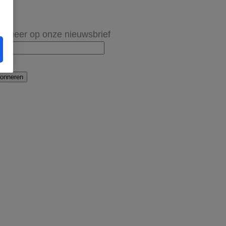
onneer op onze nieuwsbrief
onneren