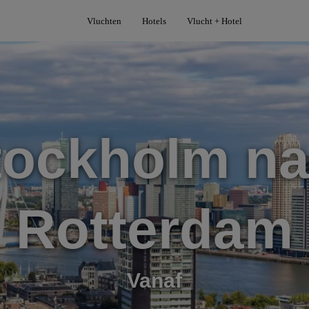
Vluchten
Hotels
Vlucht + Hotel
tockholm na
Rotterdam
Vanaf