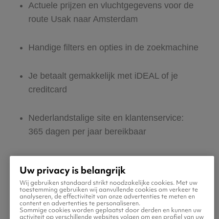
Actuele prijzen en vluchtgegevens voor de
route Usak naar Amsterdam
Handige filters en opties in de zoekmachine
Je betaalt gemakkelijk met iDEAL of je
creditcard
Nederlandstalige site en klantenservice:
365 dagen per jaar bereikbaar
Zeker van veilig boeken en betalen
Uw privacy is belangrijk
Wij gebruiken standaard strikt noodzakelijke cookies. Met uw
Boek ook direct een hotel of huurauto voor
toestemming gebruiken wij aanvullende cookies om verkeer te
analyseren, de effectiviteit van onze advertenties te meten en
in Amsterdam
content en advertenties te personaliseren.
Sommige cookies worden geplaatst door derden en kunnen uw
activiteit op verschillende websites volgen om een profiel van uw