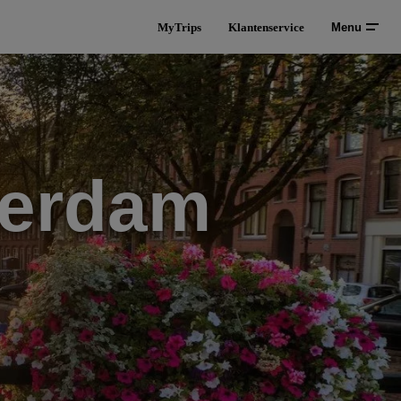
MyTrips
Klantenservice
Menu
terdam