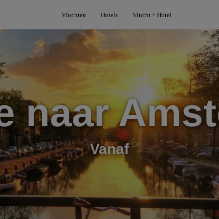
Vluchten
Hotels
Vlucht + Hotel
e naar Ams
Vanaf