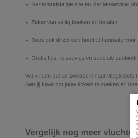
Nederlandstalige site en klantenservice: 3
Zeker van veilig boeken en betalen
Boek ook direct een hotel of huurauto voo
Gratis tips, reisadvies en speciale aanbie
Wij vinden dat de zoektocht naar vliegtickets
Ben jij klaar om jouw tickets te zoeken en bo
g
v
v
Vergelijk nog meer vluchte
U