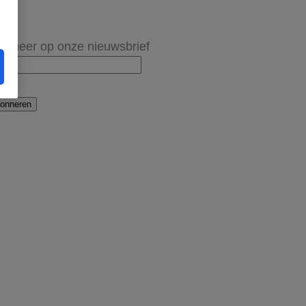
onneer op onze nieuwsbrief
onneren