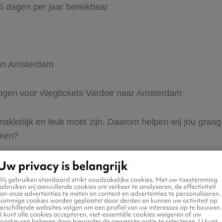
65 dagen per jaar bereikbaar
r in Amsterdam
dingen voor vliegtickets Vardoe naar Amsterdam
 makkelijk en leuk moet zijn. Daarom helpen wij jou gra
eken?
Uw privacy is belangrijk
Wij gebruiken standaard strikt noodzakelijke cookies. Met uw toestemming
ebruiken wij aanvullende cookies om verkeer te analyseren, de effectiviteit
an onze advertenties te meten en content en advertenties te personaliseren.
Sommige cookies worden geplaatst door derden en kunnen uw activiteit op
erschillende websites volgen om een profiel van uw interesses op te bouwen.
n naar Amsterdam
 kunt alle cookies accepteren, niet-essentiële cookies weigeren of uw
voorkeuren beheren door hieronder de gewenste optie te selecteren. U kunt