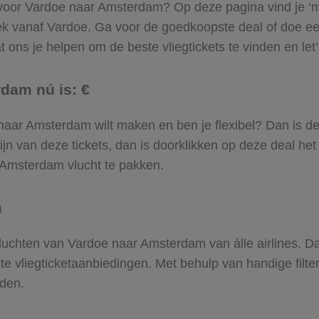
 voor Vardoe naar Amsterdam? Op deze pagina vind je ‘m! 
ek vanaf Vardoe. Ga voor de goedkoopste deal of doe 
 ons je helpen om de beste vliegtickets te vinden en let’s
rdam nú is: €
oe naar Amsterdam wilt maken en ben je flexibel? Dan is d
jn van deze tickets, dan is doorklikken op deze deal het
r Amsterdam vlucht te pakken.
m
e vluchten van Vardoe naar Amsterdam van álle airlines. D
ste vliegticketaanbiedingen. Met behulp van handige filte
den.