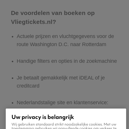
De voordelen van boeken op
Vliegtickets.nl?
Actuele prijzen en vluchtgegevens voor de
route Washington D.C. naar Rotterdam
Handige filters en opties in de zoekmachine
Je betaalt gemakkelijk met iDEAL of je
creditcard
Nederlandstalige site en klantenservice:
365 dagen per jaar bereikbaar
Uw privacy is belangrijk
Wij gebruiken standaard strikt noodzakelijke cookies. Met uw
Zeker van veilig boeken en betalen
toestemming gebruiken wij aanvullende cookies om verkeer te