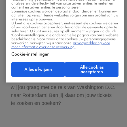
analyseren, de effectiviteit van onze advertenties te meten en
content en advertenties te personaliseren.
Sommige cookies worden geplaatst door derden en kunnen uw
Boek ook direct een hotel of huurauto voor
activiteit op verschillende websites volgen om een profiel van uw
interesses op te bouwen.
in Rotterdam
U kunt alle cookies accepteren, niet-essentiële cookies weigeren
of uw voorkeuren beheren door hieronder de gewenste optie te
selecteren. U kunt uw keuzes op elk moment wijzigen via de link
‘Cookie-instellingen’, die onderaan elke pagina van onze website
Gratis tips, reisadvies en speciale
beschikbaar is. Voor zover onze cookies uw persoonsgegevens
verwerken, verwijzen wij u naar onze
privacyverklaring voor
aanbiedingen voor vliegtickets Washington
meer informatie over deze verwerking.
Cookie-instellingen
D.C. naar Rotterdam
Alle cookies
Alles afwijzen
Wij vinden dat de zoektocht naar vliegtickets
accepteren
makkelijk en leuk moet zijn. Daarom helpen
wij jou graag met de reis van Washington D.C.
naar Rotterdam! Ben jij klaar om jouw tickets
te zoeken en boeken?