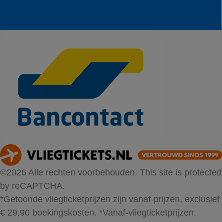
©2026 Alle rechten voorbehouden. This site is protected
by reCAPTCHA.
*Getoonde vliegticketprijzen zijn vanaf-prijzen, exclusief
€ 29,90 boekingskosten.
*Vanaf-vliegticketprijzen,