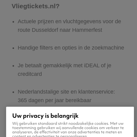
Vliegtickets.nl?
Actuele prijzen en vluchtgegevens voor de
route Dusseldorf naar Hammerfest
Handige filters en opties in de zoekmachine
Je betaalt gemakkelijk met iDEAL of je
creditcard
Nederlandstalige site en klantenservice:
365 dagen per jaar bereikbaar
Uw privacy is belangrijk
Zeker van veilig boeken en betalen
Wij gebruiken standaard strikt noodzakelijke cookies. Met uw
toestemming gebruiken wij aanvullende cookies om verkeer te
analyseren, de effectiviteit van onze advertenties te meten en
Boek ook direct een hotel of huurauto voor
content en advertenties te personaliseren.