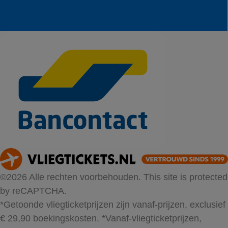
©2026 Alle rechten voorbehouden. This site is protected
by reCAPTCHA.
*Getoonde vliegticketprijzen zijn vanaf-prijzen, exclusief
€ 29,90 boekingskosten.
*Vanaf-vliegticketprijzen,