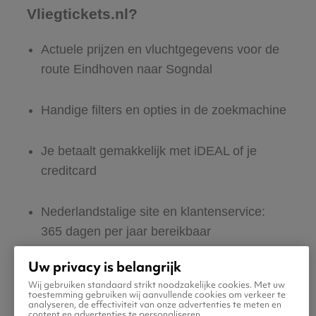
Vliegtickets.nl?
Actuele prijzen en vluchtgegevens voor de
route Eindhoven naar Sogndal
Handige filters en opties in de zoekmachine
Je betaalt gemakkelijk met iDEAL of je
creditcard
Nederlandstalige site en klantenservice:
365 dagen per jaar bereikbaar
Uw privacy is belangrijk
Zeker van veilig boeken en betalen
Wij gebruiken standaard strikt noodzakelijke cookies. Met uw
toestemming gebruiken wij aanvullende cookies om verkeer te
analyseren, de effectiviteit van onze advertenties te meten en
Boek ook direct een hotel of huurauto voor
content en advertenties te personaliseren.