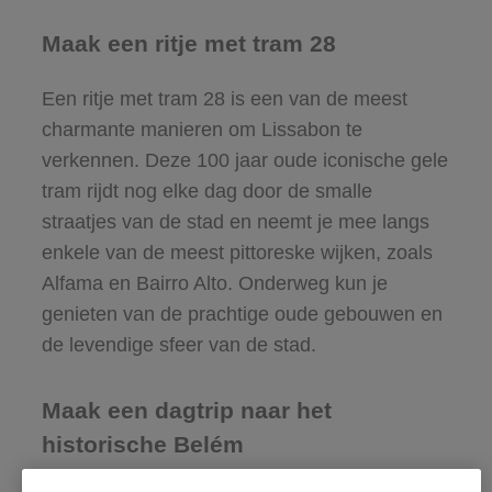
Maak een ritje met tram 28
Een ritje met tram 28 is een van de meest
charmante manieren om Lissabon te
verkennen. Deze 100 jaar oude iconische gele
tram rijdt nog elke dag door de smalle
straatjes van de stad en neemt je mee langs
enkele van de meest pittoreske wijken, zoals
Alfama en Bairro Alto. Onderweg kun je
genieten van de prachtige oude gebouwen en
de levendige sfeer van de stad.
Maak een dagtrip naar het
historische Belém