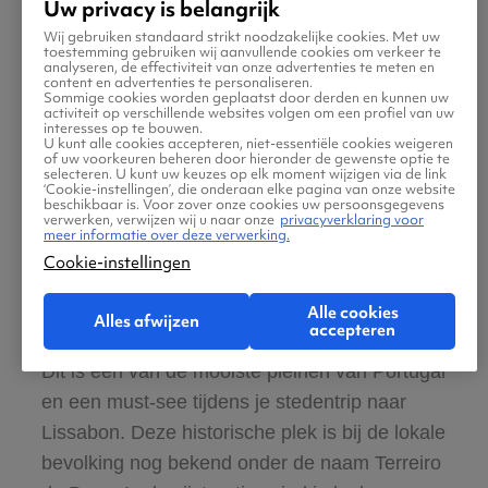
Uw privacy is belangrijk
Een bezoek aan Lissabon is niet compleet
Wij gebruiken standaard strikt noodzakelijke cookies. Met uw
zonder een dagtrip naar het historische
toestemming gebruiken wij aanvullende cookies om verkeer te
analyseren, de effectiviteit van onze advertenties te meten en
Belém. De iconische Torre de Belém is een
content en advertenties te personaliseren.
Sommige cookies worden geplaatst door derden en kunnen uw
fort dat oorspronkelijk werd gebouwd om de
activiteit op verschillende websites volgen om een profiel van uw
interesses op te bouwen.
haven van Lissabon te beschermen. Vlakbij
U kunt alle cookies accepteren, niet-essentiële cookies weigeren
of uw voorkeuren beheren door hieronder de gewenste optie te
vind je het prachtige Mosteiro dos Jerónimos;
selecteren. U kunt uw keuzes op elk moment wijzigen via de link
‘Cookie-instellingen’, die onderaan elke pagina van onze website
een eeuwenoud klooster dat op de
beschikbaar is. Voor zover onze cookies uw persoonsgegevens
verwerken, verwijzen wij u naar onze
privacyverklaring voor
werelderfgoedlijst van UNESCO staat en een
meer informatie over deze verwerking.
meesterwerk van de Manuelstijl is.
Cookie-instellingen
Alle cookies
Ontdek Praça do Comércio
Alles afwijzen
accepteren
Dit is een van de mooiste pleinen van Portugal
en een must-see tijdens je stedentrip naar
Lissabon. Deze historische plek is bij de lokale
bevolking nog bekend onder de naam Terreiro