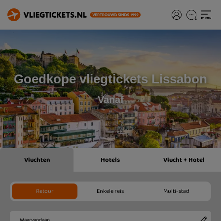
Goedkope vliegtickets Lissabon
Vanaf