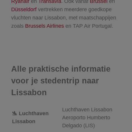
Ryanair
en
Transavia
. Ook vanaf
Brussel
en
Düsseldorf
vertrekken meerdere goedkope
vluchten naar Lissabon, met maatschappijen
zoals
Brussels Airlines
en TAP Air Portugal.
Alle praktische informatie
voor je stedentrip naar
Lissabon
Luchthaven Lissabon
🛬 Luchthaven
Aeroporto Humberto
Lissabon
Delgado (LIS)