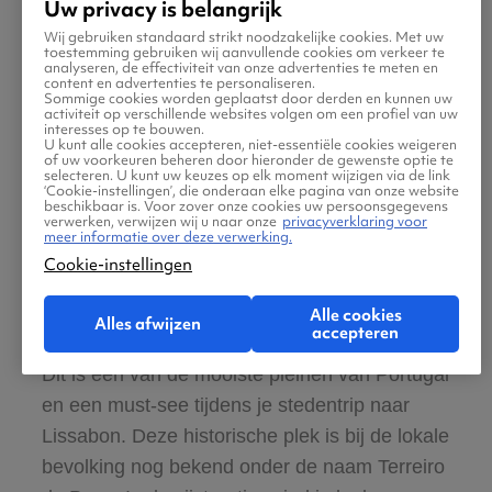
Uw privacy is belangrijk
Een bezoek aan Lissabon is niet compleet
Wij gebruiken standaard strikt noodzakelijke cookies. Met uw
zonder een dagtrip naar het historische
toestemming gebruiken wij aanvullende cookies om verkeer te
analyseren, de effectiviteit van onze advertenties te meten en
Belém. De iconische Torre de Belém is een
content en advertenties te personaliseren.
Sommige cookies worden geplaatst door derden en kunnen uw
fort dat oorspronkelijk werd gebouwd om de
activiteit op verschillende websites volgen om een profiel van uw
interesses op te bouwen.
haven van Lissabon te beschermen. Vlakbij
U kunt alle cookies accepteren, niet-essentiële cookies weigeren
of uw voorkeuren beheren door hieronder de gewenste optie te
vind je het prachtige Mosteiro dos Jerónimos;
selecteren. U kunt uw keuzes op elk moment wijzigen via de link
‘Cookie-instellingen’, die onderaan elke pagina van onze website
een eeuwenoud klooster dat op de
beschikbaar is. Voor zover onze cookies uw persoonsgegevens
verwerken, verwijzen wij u naar onze
privacyverklaring voor
werelderfgoedlijst van UNESCO staat en een
meer informatie over deze verwerking.
meesterwerk van de Manuelstijl is.
Cookie-instellingen
Alle cookies
Ontdek Praça do Comércio
Alles afwijzen
accepteren
Dit is een van de mooiste pleinen van Portugal
en een must-see tijdens je stedentrip naar
Lissabon. Deze historische plek is bij de lokale
bevolking nog bekend onder de naam Terreiro