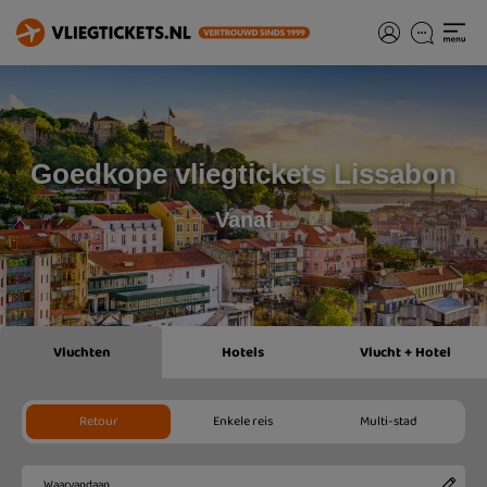
Goedkope vliegtickets Lissabon
Vanaf