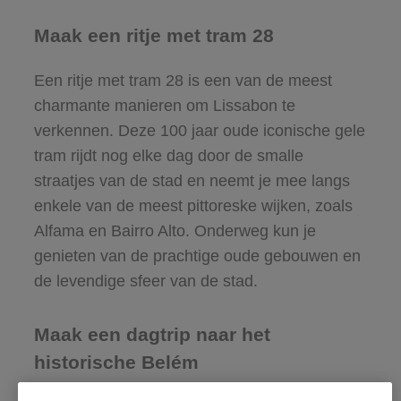
Maak een ritje met tram 28
Een ritje met tram 28 is een van de meest
charmante manieren om Lissabon te
verkennen. Deze 100 jaar oude iconische gele
tram rijdt nog elke dag door de smalle
straatjes van de stad en neemt je mee langs
enkele van de meest pittoreske wijken, zoals
Alfama en Bairro Alto. Onderweg kun je
genieten van de prachtige oude gebouwen en
de levendige sfeer van de stad.
Maak een dagtrip naar het
historische Belém