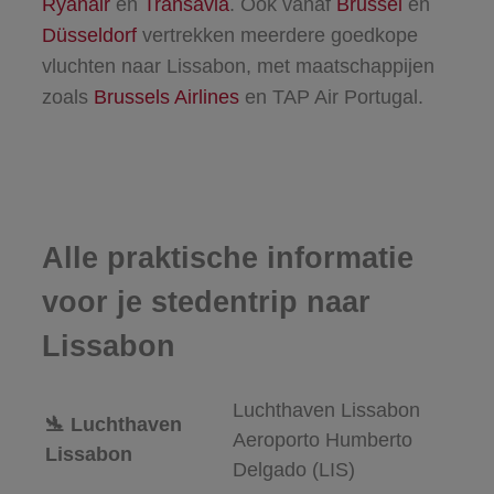
Ryanair
en
Transavia
. Ook vanaf
Brussel
en
Düsseldorf
vertrekken meerdere goedkope
vluchten naar Lissabon, met maatschappijen
zoals
Brussels Airlines
en TAP Air Portugal.
Alle praktische informatie
voor je stedentrip naar
Lissabon
Luchthaven Lissabon
🛬 Luchthaven
Aeroporto Humberto
Lissabon
Delgado (LIS)