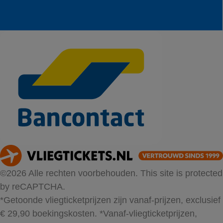
©2026 Alle rechten voorbehouden. This site is protected
by reCAPTCHA.
*Getoonde vliegticketprijzen zijn vanaf-prijzen, exclusief
€ 29,90 boekingskosten.
*Vanaf-vliegticketprijzen,