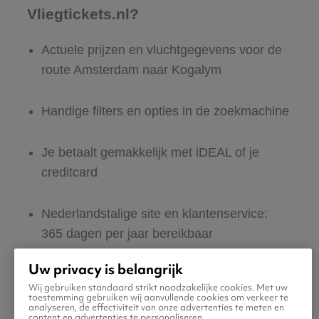
Vliegtickets.nl?
Actuele prijzen en vluchtgegevens voor de
route Amsterdam naar Kogalym
Handige filters en opties in de zoekmachine
Je betaalt gemakkelijk met iDEAL of je
creditcard
Nederlandstalige site en klantenservice:
365 dagen per jaar bereikbaar
Uw privacy is belangrijk
Zeker van veilig boeken en betalen
Wij gebruiken standaard strikt noodzakelijke cookies. Met uw
toestemming gebruiken wij aanvullende cookies om verkeer te
analyseren, de effectiviteit van onze advertenties te meten en
Boek ook direct een hotel of huurauto voor
content en advertenties te personaliseren.