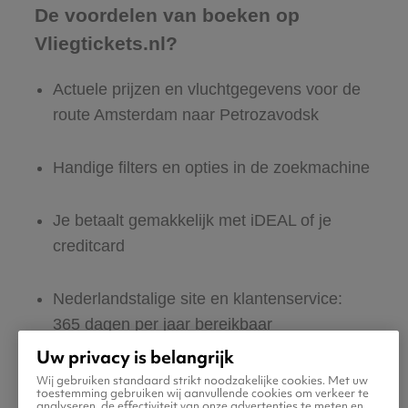
De voordelen van boeken op
Vliegtickets.nl?
Actuele prijzen en vluchtgegevens voor de
route Amsterdam naar Petrozavodsk
Handige filters en opties in de zoekmachine
Je betaalt gemakkelijk met iDEAL of je
creditcard
Nederlandstalige site en klantenservice:
365 dagen per jaar bereikbaar
Uw privacy is belangrijk
Zeker van veilig boeken en betalen
Wij gebruiken standaard strikt noodzakelijke cookies. Met uw
toestemming gebruiken wij aanvullende cookies om verkeer te
analyseren, de effectiviteit van onze advertenties te meten en