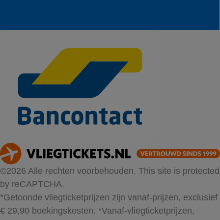
©2026 Alle rechten voorbehouden. This site is protected
by reCAPTCHA.
*Getoonde vliegticketprijzen zijn vanaf-prijzen, exclusief
€ 29,90 boekingskosten.
*Vanaf-vliegticketprijzen,