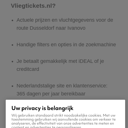
Vliegtickets.nl?
Actuele prijzen en vluchtgegevens voor de
route Dusseldorf naar Ivanovo
Handige filters en opties in de zoekmachine
Je betaalt gemakkelijk met iDEAL of je
creditcard
Nederlandstalige site en klantenservice:
365 dagen per jaar bereikbaar
Uw privacy is belangrijk
Zeker van veilig boeken en betalen
Wij gebruiken standaard strikt noodzakelijke cookies. Met uw
toestemming gebruiken wij aanvullende cookies om verkeer te
analyseren, de effectiviteit van onze advertenties te meten en
Boek ook direct een hotel of huurauto voor
content en advertenties te personaliseren.