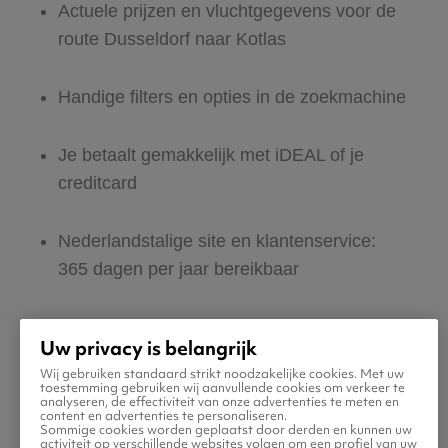
Actuele prijzen en vluchtgegevens voor de
route Dusseldorf naar Kotlas
Handige filters en opties in de zoekmachine
Je betaalt gemakkelijk met iDEAL of je
creditcard
Nederlandstalige site en klantenservice:
365 dagen per jaar bereikbaar
Zeker van veilig boeken en betalen
Uw privacy is belangrijk
Wij gebruiken standaard strikt noodzakelijke cookies. Met uw
Boek ook direct een hotel of huurauto voor
toestemming gebruiken wij aanvullende cookies om verkeer te
analyseren, de effectiviteit van onze advertenties te meten en
in Kotlas
content en advertenties te personaliseren.
Sommige cookies worden geplaatst door derden en kunnen uw
activiteit op verschillende websites volgen om een profiel van uw