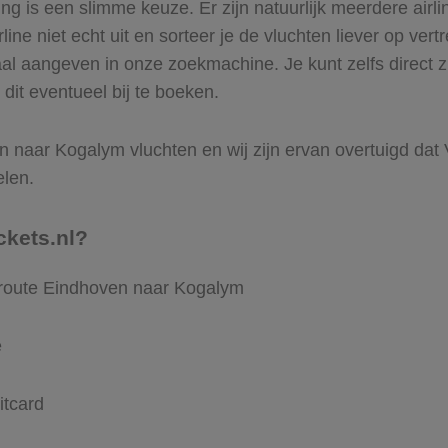
 is een slimme keuze. Er zijn natuurlijk meerdere airl
ine niet echt uit en sorteer je de vluchten liever op vert
aal aangeven in onze zoekmachine. Je kunt zelfs direct 
dit eventueel bij te boeken.
 naar Kogalym vluchten en wij zijn ervan overtuigd dat Vli
elen.
ckets.nl?
 route Eindhoven naar Kogalym
e
itcard