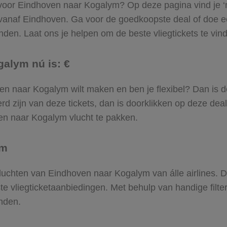
 voor Eindhoven naar Kogalym? Op deze pagina vind je ‘m!
 vanaf Eindhoven. Ga voor de goedkoopste deal of doe
den. Laat ons je helpen om de beste vliegtickets te vinde
galym nú is: €
hoven naar Kogalym wilt maken en ben je flexibel? Dan is d
d zijn van deze tickets, dan is doorklikken op deze deal
oven naar Kogalym vlucht te pakken.
ym
e vluchten van Eindhoven naar Kogalym van álle airlines. 
ste vliegticketaanbiedingen. Met behulp van handige filte
nden.