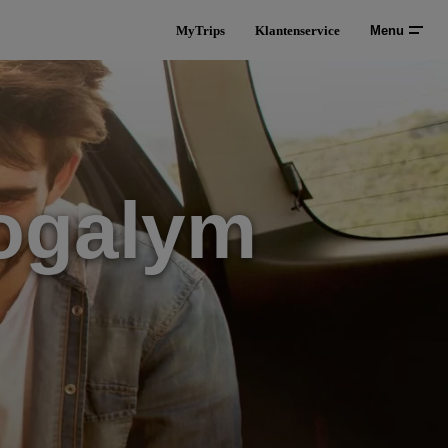
MyTrips
Klantenservice
Menu
ogalym