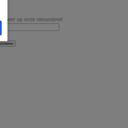
onneer op onze nieuwsbrief
onneren