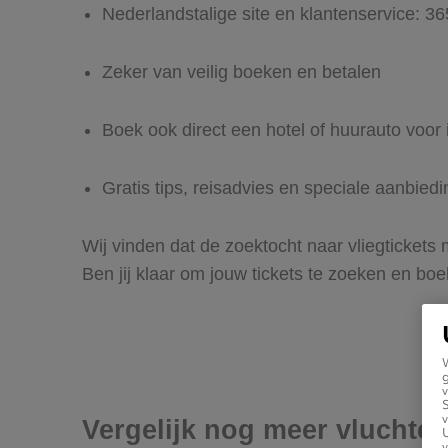
Nederlandstalige site en klantenservice: 3
Zeker van veilig boeken en betalen
Boek ook direct een hotel of huurauto voor
Gratis tips, reisadvies en speciale aanbie
Wij vinden dat de zoektocht naar vliegtickets
Ben jij klaar om jouw tickets te zoeken en bo
g
v
v
Vergelijk nog meer vluchte
U