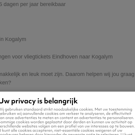
65 dagen per jaar bereikbaar
 in Kogalym
dingen voor vliegtickets Eindhoven naar Kogalym
 makkelijk en leuk moet zijn. Daarom helpen wij jou gra
eken?
Uw privacy is belangrijk
Wij gebruiken standaard strikt noodzakelijke cookies. Met uw toestemming
ebruiken wij aanvullende cookies om verkeer te analyseren, de effectiviteit
an onze advertenties te meten en content en advertenties te personaliseren.
Sommige cookies worden geplaatst door derden en kunnen uw activiteit op
erschillende websites volgen om een profiel van uw interesses op te bouwen.
n naar Kogalym
 kunt alle cookies accepteren, niet-essentiële cookies weigeren of uw
voorkeuren beheren door hieronder de gewenste optie te selecteren. U kunt