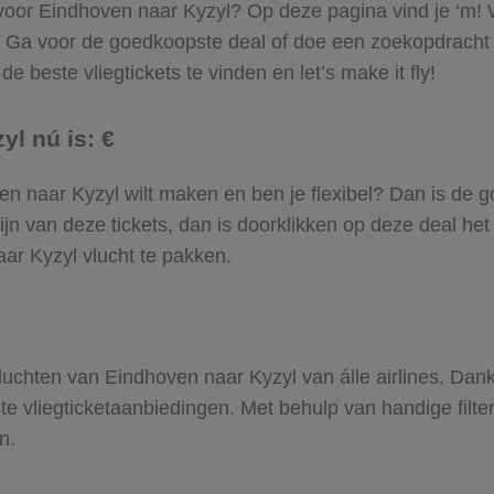
l voor Eindhoven naar Kyzyl? Op deze pagina vind je ‘m! W
n. Ga voor de goedkoopste deal of doe een zoekopdracht
e beste vliegtickets te vinden en let’s make it fly!
yl nú is: €
oven naar Kyzyl wilt maken en ben je flexibel? Dan is de g
jn van deze tickets, dan is doorklikken op deze deal het
aar Kyzyl vlucht te pakken.
 vluchten van Eindhoven naar Kyzyl van álle airlines. Dan
ste vliegticketaanbiedingen. Met behulp van handige filte
n.