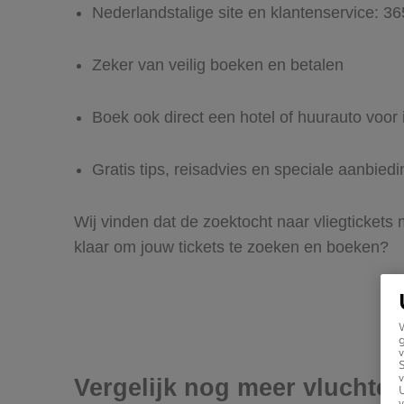
Nederlandstalige site en klantenservice: 3
Zeker van veilig boeken en betalen
Boek ook direct een hotel of huurauto voor 
Gratis tips, reisadvies en speciale aanbied
Wij vinden dat de zoektocht naar vliegtickets
klaar om jouw tickets te zoeken en boeken?
g
v
v
Vergelijk nog meer vluchten
U