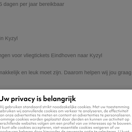
65 dagen per jaar bereikbaar
in Kyzyl
ingen voor vliegtickets Eindhoven naar Kyzyl
 makkelijk en leuk moet zijn. Daarom helpen wij jou graag
Uw privacy is belangrijk
Wij gebruiken standaard strikt noodzakelijke cookies. Met uw toestemming
ebruiken wij aanvullende cookies om verkeer te analyseren, de effectiviteit
an onze advertenties te meten en content en advertenties te personaliseren.
Sommige cookies worden geplaatst door derden en kunnen uw activiteit op
erschillende websites volgen om een profiel van uw interesses op te bouwen.
 naar Kyzyl
 kunt alle cookies accepteren, niet-essentiële cookies weigeren of uw
voorkeuren beheren door hieronder de gewenste optie te selecteren. U kunt