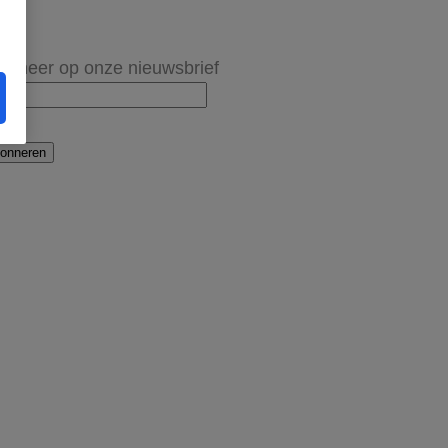
onneer op onze nieuwsbrief
onneren