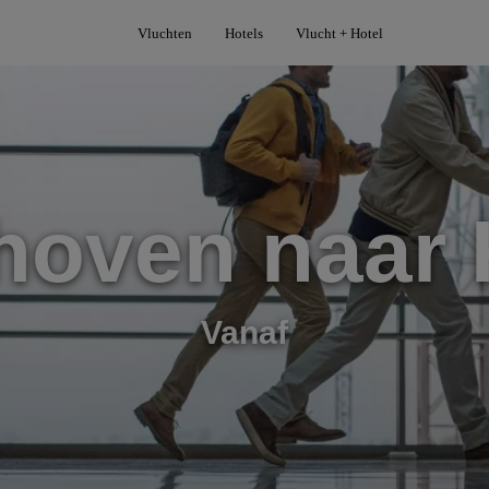
Vluchten
Hotels
Vlucht + Hotel
hoven naar 
Vanaf