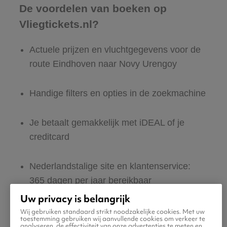
De voordelen van boeken op
Vliegtickets.nl?
Actuele prijzen en vluchtgegevens voor de
route Eindhoven naar Novy Urengoy
Handige filters en opties in de zoekmachine
Je betaalt gemakkelijk met iDEAL of je
creditcard
Nederlandstalige site en klantenservice:
365 dagen per jaar bereikbaar
Uw privacy is belangrijk
Zeker van veilig boeken en betalen
Wij gebruiken standaard strikt noodzakelijke cookies. Met uw
toestemming gebruiken wij aanvullende cookies om verkeer te
analyseren, de effectiviteit van onze advertenties te meten en