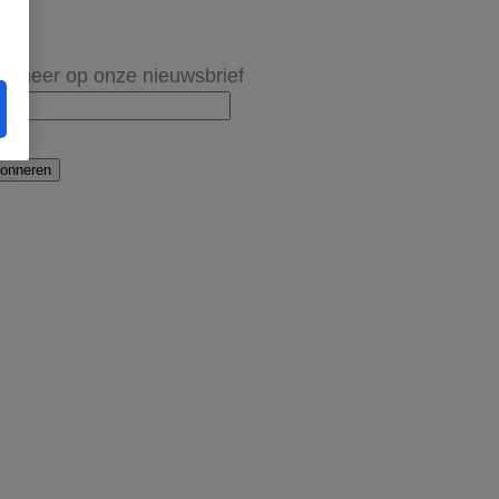
onneer op onze nieuwsbrief
onneren