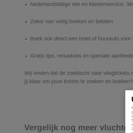
Nederlandstalige site en klantenservice: 3
Zeker van veilig boeken en betalen
Boek ook direct een hotel of huurauto voor 
Gratis tips, reisadvies en speciale aanbied
Wij vinden dat de zoektocht naar vliegtickets
jij klaar om jouw tickets te zoeken en boeken?
g
v
v
Vergelijk nog meer vluchte
U