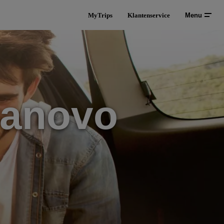
MyTrips
Klantenservice
Menu
vanovo