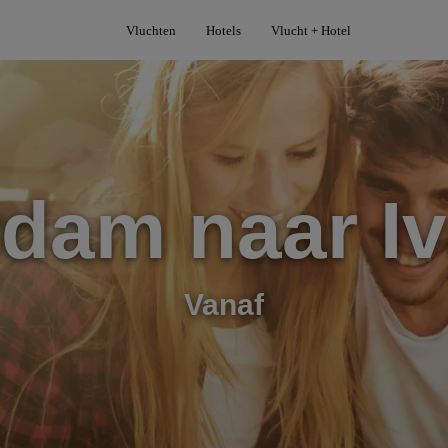
Vluchten
Hotels
Vlucht + Hotel
rdam naar I
Vanaf