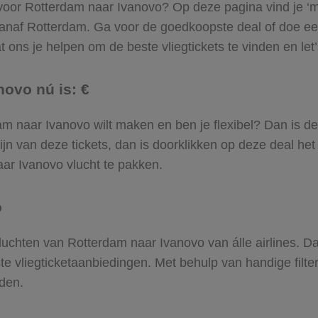
 voor Rotterdam naar Ivanovo? Op deze pagina vind je ‘m! 
vanaf Rotterdam. Ga voor de goedkoopste deal of doe 
 ons je helpen om de beste vliegtickets te vinden en let’s
novo nú is: €
rdam naar Ivanovo wilt maken en ben je flexibel? Dan is d
jn van deze tickets, dan is doorklikken op deze deal het
naar Ivanovo vlucht te pakken.
o
 vluchten van Rotterdam naar Ivanovo van álle airlines. D
ste vliegticketaanbiedingen. Met behulp van handige filte
den.