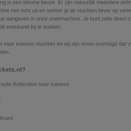
 is een slimme keuze. Er zijn natuurlijk meerdere airli
ine niet echt uit en sorteer je de vluchten liever op vert
aal aangeven in onze zoekmachine. Je kunt zelfs direct 
it eventueel bij te boeken.
naar Ivanovo vluchten en wij zijn ervan overtuigd dat Vli
elen.
ckets.nl?
 route Rotterdam naar Ivanovo
e
itcard