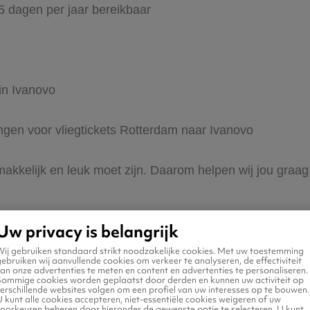
65 dagen per jaar bereikbaar
in Ivanovo
ingen voor vliegtickets Rotterdam naar Ivanovo
 makkelijk en leuk moet zijn. Daarom helpen wij jou gra
Uw privacy is belangrijk
Wij gebruiken standaard strikt noodzakelijke cookies. Met uw toestemming
ebruiken wij aanvullende cookies om verkeer te analyseren, de effectiviteit
an onze advertenties te meten en content en advertenties te personaliseren.
Sommige cookies worden geplaatst door derden en kunnen uw activiteit op
erschillende websites volgen om een profiel van uw interesses op te bouwen.
n naar Ivanovo
 kunt alle cookies accepteren, niet-essentiële cookies weigeren of uw
voorkeuren beheren door hieronder de gewenste optie te selecteren. U kunt