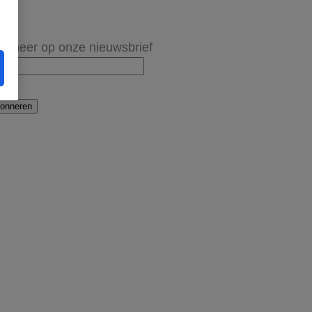
onneer op onze nieuwsbrief
onneren