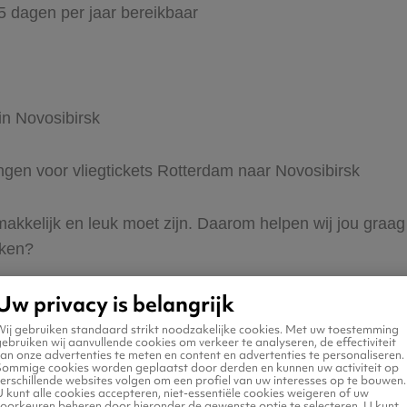
65 dagen per jaar bereikbaar
in Novosibirsk
ingen voor vliegtickets Rotterdam naar Novosibirsk
 makkelijk en leuk moet zijn. Daarom helpen wij jou graa
eken?
Uw privacy is belangrijk
Wij gebruiken standaard strikt noodzakelijke cookies. Met uw toestemming
ebruiken wij aanvullende cookies om verkeer te analyseren, de effectiviteit
an onze advertenties te meten en content en advertenties te personaliseren.
Sommige cookies worden geplaatst door derden en kunnen uw activiteit op
erschillende websites volgen om een profiel van uw interesses op te bouwen.
n naar Novosibirsk
 kunt alle cookies accepteren, niet-essentiële cookies weigeren of uw
voorkeuren beheren door hieronder de gewenste optie te selecteren. U kunt