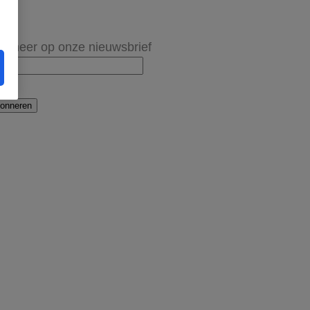
onneer op onze nieuwsbrief
onneren