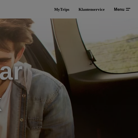
MyTrips
Klantenservice
Menu
ar
k