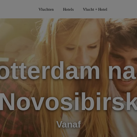
Vluchten
Hotels
Vlucht + Hotel
otterdam na
Novosibirs
Vanaf