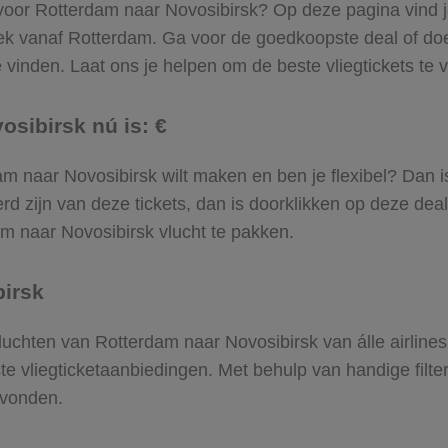
 voor Rotterdam naar Novosibirsk? Op deze pagina vind je 
rek vanaf Rotterdam. Ga voor de goedkoopste deal of d
vinden. Laat ons je helpen om de beste vliegtickets te vi
osibirsk nú is: €
rdam naar Novosibirsk wilt maken en ben je flexibel? Dan i
d zijn van deze tickets, dan is doorklikken op deze deal
dam naar Novosibirsk vlucht te pakken.
birsk
 vluchten van Rotterdam naar Novosibirsk van álle airline
ste vliegticketaanbiedingen. Met behulp van handige filte
evonden.