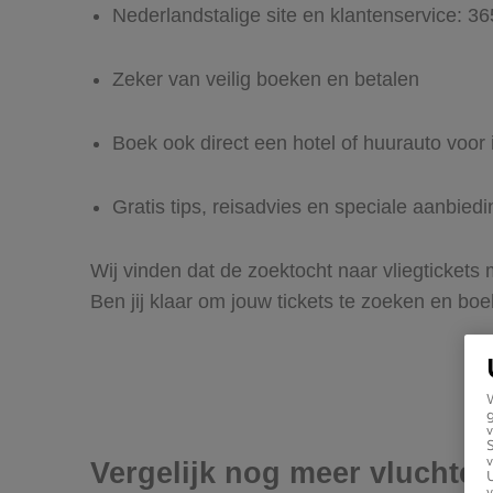
Nederlandstalige site en klantenservice: 3
Zeker van veilig boeken en betalen
Boek ook direct een hotel of huurauto voor 
Gratis tips, reisadvies en speciale aanbied
Wij vinden dat de zoektocht naar vliegtickets
Ben jij klaar om jouw tickets te zoeken en bo
g
v
v
Vergelijk nog meer vluchte
U