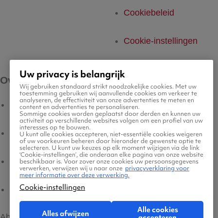
Cookiebeleid
Cookie-instellingen
Uw privacy is belangrijk
Over ons
Wij gebruiken standaard strikt noodzakelijke cookies. Met uw
toestemming gebruiken wij aanvullende cookies om verkeer te
analyseren, de effectiviteit van onze advertenties te meten en
Vluchten
content en advertenties te personaliseren.
Sommige cookies worden geplaatst door derden en kunnen uw
activiteit op verschillende websites volgen om een profiel van uw
interesses op te bouwen.
Hotels
U kunt alle cookies accepteren, niet-essentiële cookies weigeren
of uw voorkeuren beheren door hieronder de gewenste optie te
selecteren. U kunt uw keuzes op elk moment wijzigen via de link
‘Cookie-instellingen’, die onderaan elke pagina van onze website
Vlucht + hotel
beschikbaar is. Voor zover onze cookies uw persoonsgegevens
verwerken, verwijzen wij u naar onze
privacyverklaring voor
meer informatie over deze verwerking.
Cookie-instellingen
Airlines
Alle cookies
Alles afwijzen
Abonneer op onze nieuwsbrief
accepteren