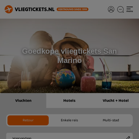
Goedkope vliegtickets San
Marino