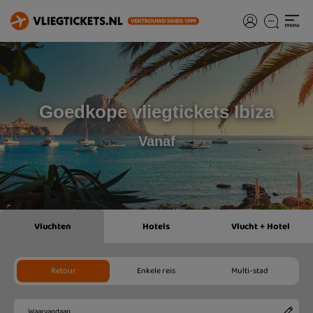
Goedkope vliegtickets Ibiza
Vanaf