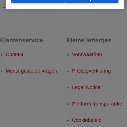
Ibiza - Rotterdam
Rotterdam - Ibiza
Klantenservice
Kleine lettertjes
Contact
Voorwaarden
Meest gestelde vragen
Privacyverklaring
Legal Notice
Platform transparantie
Cookiebeleid