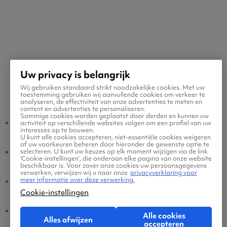
Uw privacy is belangrijk
Wij gebruiken standaard strikt noodzakelijke cookies. Met uw
Populaire vluchten
toestemming gebruiken wij aanvullende cookies om verkeer te
analyseren, de effectiviteit van onze advertenties te meten en
content en advertenties te personaliseren.
Sommige cookies worden geplaatst door derden en kunnen uw
Ibiza - Amsterdam
Amsterdam - Ibiza
activiteit op verschillende websites volgen om een profiel van uw
interesses op te bouwen.
U kunt alle cookies accepteren, niet-essentiële cookies weigeren
of uw voorkeuren beheren door hieronder de gewenste optie te
Ibiza - Eindhoven
Eindhoven - Ibiza
selecteren. U kunt uw keuzes op elk moment wijzigen via de link
‘Cookie-instellingen’, die onderaan elke pagina van onze website
beschikbaar is. Voor zover onze cookies uw persoonsgegevens
verwerken, verwijzen wij u naar onze
privacyverklaring voor
meer informatie over deze verwerking.
Ibiza - Brussel
Brussel - Ibiza
Cookie-instellingen
Ibiza - Dusseldorf
Dusseldorf - Ibiza
Alle cookies
Alles afwijzen
accepteren