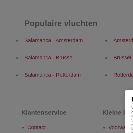
Populaire vluchten
Salamanca - Amsterdam
Amsterd
Salamanca - Brussel
Brussel
Salamanca - Rotterdam
Rotterd
Klantenservice
Kleine let
g
v
v
Contact
Voorwaar
U