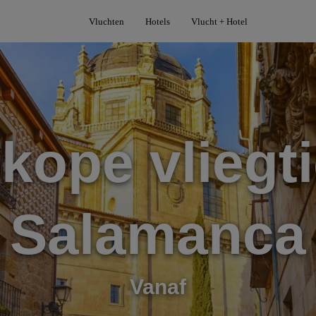
Vluchten
Hotels
Vlucht + Hotel
kope vliegti
Salamanca
Vanaf