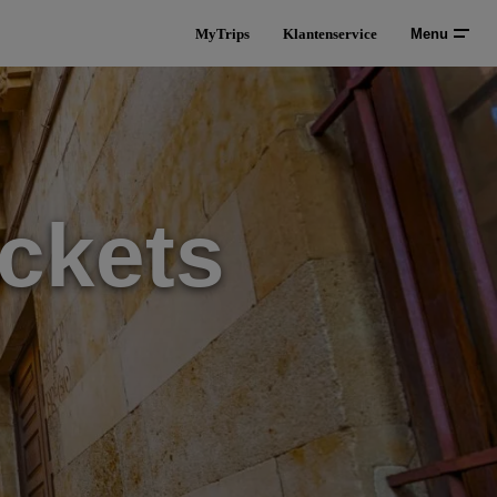
MyTrips
Klantenservice
Menu
ckets