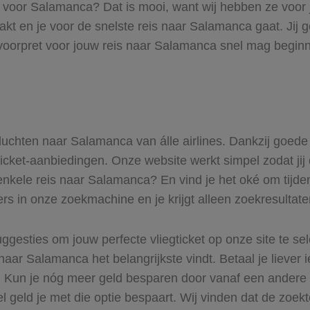
ts voor Salamanca? Dat is mooi, want wij hebben ze voor 
akt en je voor de snelste reis naar Salamanca gaat. Jij
voorpret voor jouw reis naar Salamanca snel mag beginne
 vluchten naar Salamanca van álle airlines. Dankzij goede
gticket-aanbiedingen. Onze website werkt simpel zodat jij
enkele reis naar Salamanca? En vind je het oké om tijden
ers in onze zoekmachine en je krijgt alleen zoekresultat
ggesties om jouw perfecte vliegticket op onze site te se
naar Salamanca het belangrijkste vindt. Betaal je liever
ur. Kun je nóg meer geld besparen door vanaf een ander
el geld je met die optie bespaart. Wij vinden dat de zoek