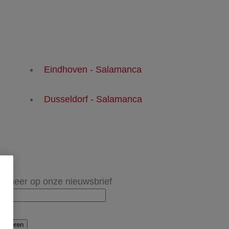
Eindhoven - Salamanca
Dusseldorf - Salamanca
onneer op onze nieuwsbrief
onneren