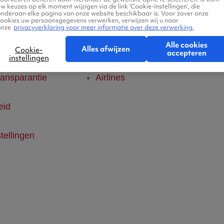
w keuzes op elk moment wijzigen via de link ‘Cookie-instellingen’, die
onderaan elke pagina van onze website beschikbaar is. Voor zover onze
klaring
Hotels
cookies uw persoonsgegevens verwerken, verwijzen wij u naar
onze
privacyverklaring voor meer informatie over deze verwerking.
Alle cookies
ice
Vlucht + hotel
Alles afwijzen
Cookie-
accepteren
instellingen
ransparantie
Airlines
eid
tellingen