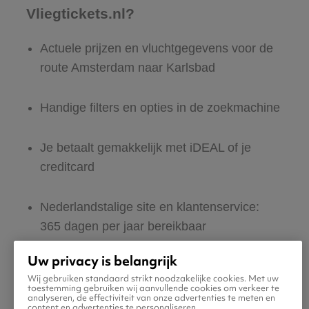
Vliegtickets.nl?
Actuele prijzen en vluchtgegevens voor de
route Amsterdam naar Karlsbad
Handige filters en opties in de zoekmachine
Je betaalt gemakkelijk met iDEAL of je
creditcard
Nederlandstalige site en klantenservice:
365 dagen per jaar bereikbaar
Uw privacy is belangrijk
Zeker van veilig boeken en betalen
Wij gebruiken standaard strikt noodzakelijke cookies. Met uw
toestemming gebruiken wij aanvullende cookies om verkeer te
analyseren, de effectiviteit van onze advertenties te meten en
Boek ook direct een hotel of huurauto voor
content en advertenties te personaliseren.