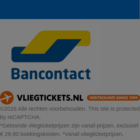
©2026 Alle rechten voorbehouden. This site is protected
by reCAPTCHA.
*Getoonde vliegticketprijzen zijn vanaf-prijzen, exclusief
€ 29,90 boekingskosten.
*Vanaf-vliegticketprijzen,