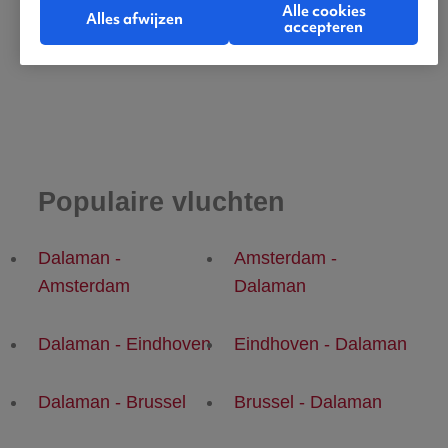
Alle cookies
Alles afwijzen
accepteren
Istanbul ook vliegtickets naar andere locaties
in Turkije bekijken? Klik dan
hier
.
Populaire vluchten
Dalaman -
Amsterdam -
Amsterdam
Dalaman
Dalaman - Eindhoven
Eindhoven - Dalaman
Dalaman - Brussel
Brussel - Dalaman