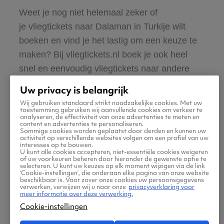
Weet je nog niet helemaal zeker of
je vliegtickets naar Dalaman in Turkije wilt
boeken en vind je het lastig om een keuze te
maken? Bij vliegtickets.nl boek je ook heel
snel en eenvoudig vliegtickets naar andere
plekken in Turkije. Bijvoorbeeld een vliegticket
Uw privacy is belangrijk
naar Istanbul.
Wij gebruiken standaard strikt noodzakelijke cookies. Met uw
toestemming gebruiken wij aanvullende cookies om verkeer te
analyseren, de effectiviteit van onze advertenties te meten en
content en advertenties te personaliseren.
In Istanbul bezoek je de Hagia Sophia, een
Sommige cookies worden geplaatst door derden en kunnen uw
activiteit op verschillende websites volgen om een profiel van uw
voormalige kerk en moskee die op de lijst van
interesses op te bouwen.
U kunt alle cookies accepteren, niet-essentiële cookies weigeren
de 10 mooiste gebouwen van de wereld staat.
of uw voorkeuren beheren door hieronder de gewenste optie te
selecteren. U kunt uw keuzes op elk moment wijzigen via de link
Of ga naar de Grote Bazaar, de grootste
‘Cookie-instellingen’, die onderaan elke pagina van onze website
beschikbaar is. Voor zover onze cookies uw persoonsgegevens
overdekte markt ter wereld. Klik op de
verwerken, verwijzen wij u naar onze
privacyverklaring voor
meer informatie over deze verwerking.
volgende link naar de
Istanbul-pagina
,en
Cookie-instellingen
bekijk heel gemakkelijk welke airlines er
allemaal naar Istanbul gaan. Wil je naast