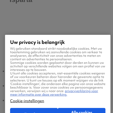
Uw privacy is belangrijk
Wij gebruiken standaard strikt noodzakelijke cookies. Met uw
toestemming gebruiken wij aanvullende cookies om verkeer te
Populaire vluchten
analyseren, de effectiviteit van onze advertenties te meten en
content en advertenties te personaliseren.
Sommige cookies worden geplaatst door derden en kunnen uw
activiteit op verschillende websites volgen om een profiel van uw
interesses op te bouwen.
Isparta - Amsterdam
Amsterdam - Isparta
U kunt alle cookies accepteren, niet-essentiële cookies weigeren
of uw voorkeuren beheren door hieronder de gewenste optie te
selecteren. U kunt uw keuzes op elk moment wijzigen via de link
‘Cookie-instellingen’, die onderaan elke pagina van onze website
Isparta - Eindhoven
Eindhoven - Isparta
beschikbaar is. Voor zover onze cookies uw persoonsgegevens
verwerken, verwijzen wij u naar onze
privacyverklaring voor
meer informatie over deze verwerking.
Isparta - Brussel
Brussel - Isparta
Cookie-instellingen
Alle cookies