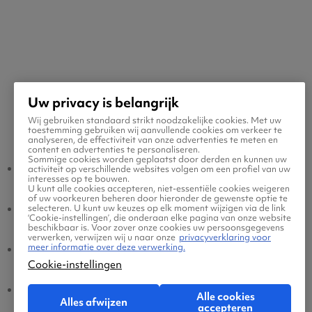
Uw privacy is belangrijk
Wij gebruiken standaard strikt noodzakelijke cookies. Met uw
Populaire vluchten
toestemming gebruiken wij aanvullende cookies om verkeer te
analyseren, de effectiviteit van onze advertenties te meten en
content en advertenties te personaliseren.
Sommige cookies worden geplaatst door derden en kunnen uw
Muş - Amsterdam
Amsterdam - Muş
activiteit op verschillende websites volgen om een profiel van uw
interesses op te bouwen.
U kunt alle cookies accepteren, niet-essentiële cookies weigeren
of uw voorkeuren beheren door hieronder de gewenste optie te
Muş - Eindhoven
Eindhoven - Muş
selecteren. U kunt uw keuzes op elk moment wijzigen via de link
‘Cookie-instellingen’, die onderaan elke pagina van onze website
beschikbaar is. Voor zover onze cookies uw persoonsgegevens
verwerken, verwijzen wij u naar onze
privacyverklaring voor
meer informatie over deze verwerking.
Muş - Brussel
Brussel - Muş
Cookie-instellingen
Muş - Dusseldorf
Dusseldorf - Muş
Alle cookies
Alles afwijzen
accepteren