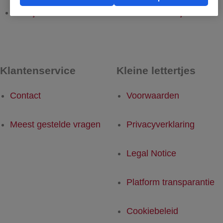
Muş - Rotterdam
Rotterdam - Muş
Klantenservice
Kleine lettertjes
Contact
Voorwaarden
Meest gestelde vragen
Privacyverklaring
Legal Notice
Platform transparantie
Cookiebeleid