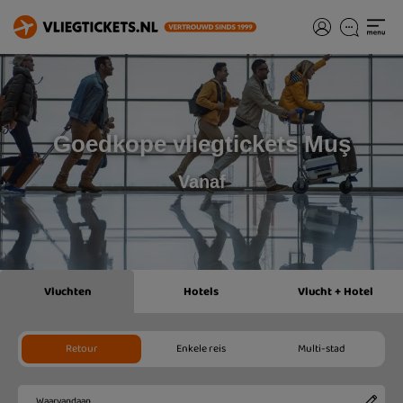
Goedkope vliegtickets Muş
Vanaf