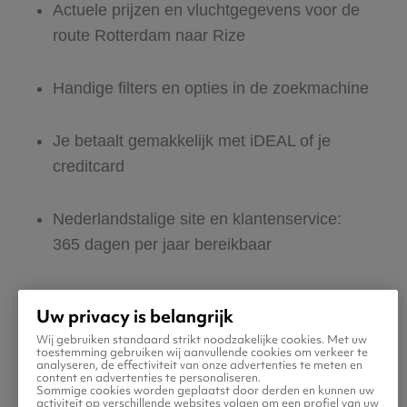
Actuele prijzen en vluchtgegevens voor de
route Rotterdam naar Rize
Handige filters en opties in de zoekmachine
Je betaalt gemakkelijk met iDEAL of je
creditcard
Nederlandstalige site en klantenservice:
365 dagen per jaar bereikbaar
Zeker van veilig boeken en betalen
Uw privacy is belangrijk
Wij gebruiken standaard strikt noodzakelijke cookies. Met uw
Boek ook direct een hotel of huurauto voor
toestemming gebruiken wij aanvullende cookies om verkeer te
analyseren, de effectiviteit van onze advertenties te meten en
in Rize
content en advertenties te personaliseren.
Sommige cookies worden geplaatst door derden en kunnen uw
activiteit op verschillende websites volgen om een profiel van uw