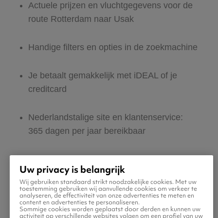
Actuele prijzen en vluchtgegevens voor de
route Rotterdam naar Usak
Handige filters en opties in de zoekmachine
Je betaalt gemakkelijk met iDEAL of je
creditcard
Nederlandstalige site en klantenservice:
365 dagen per jaar bereikbaar
Zeker van veilig boeken en betalen
Uw privacy is belangrijk
Wij gebruiken standaard strikt noodzakelijke cookies. Met uw
Boek ook direct een hotel of huurauto voor
toestemming gebruiken wij aanvullende cookies om verkeer te
analyseren, de effectiviteit van onze advertenties te meten en
in Usak
content en advertenties te personaliseren.
Sommige cookies worden geplaatst door derden en kunnen uw
activiteit op verschillende websites volgen om een profiel van uw