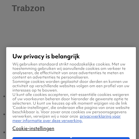
Trabzon
Uw privacy is belangrijk
Wij gebruiken standaard strikt noodzakelijke cookies. Met uw
toestemming gebruiken wij aanvullende cookies om verkeer te
analyseren, de effectiviteit van onze advertenties te meten en
Populaire vluchten
content en advertenties te personaliseren.
Sommige cookies worden geplaatst door derden en kunnen uw
activiteit op verschillende websites volgen om een profiel van uw
interesses op te bouwen.
U kunt alle cookies accepteren, niet-essentiële cookies weigeren
Trabzon - Amsterdam
Amsterdam - Trabzon
of uw voorkeuren beheren door hieronder de gewenste optie te
selecteren. U kunt uw keuzes op elk moment wijzigen via de link
‘Cookie-instellingen’, die onderaan elke pagina van onze website
beschikbaar is. Voor zover onze cookies uw persoonsgegevens
Trabzon - Eindhoven
Eindhoven - Trabzon
verwerken, verwijzen wij u naar onze
privacyverklaring voor
meer informatie over deze verwerking.
Cookie-instellingen
Trabzon - Brussel
Brussel - Trabzon