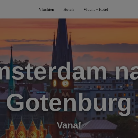
Vluchten
Hotels
Vlucht + Hotel
sterdam n
Gotenburg
Vanaf