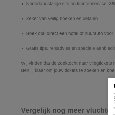
Nederlandstalige site en klantenservice: 3
Zeker van veilig boeken en betalen
Boek ook direct een hotel of huurauto voor
Gratis tips, reisadvies en speciale aanbie
Wij vinden dat de zoektocht naar vliegticket
Ben jij klaar om jouw tickets te zoeken en bo
g
v
v
Vergelijk nog meer vluchte
U