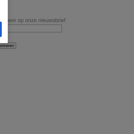
onneer op onze nieuwsbrief
onneren