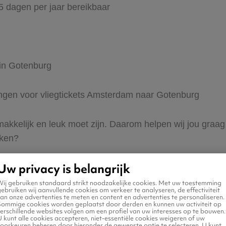
65 dagen per jaar bereikbaar
 in Gotenburg
dingen voor vliegtickets Amsterdam naar Gotenburg
s makkelijk en leuk moet zijn. Daarom helpen wij jou gra
eken?
Uw privacy is belangrijk
Wij gebruiken standaard strikt noodzakelijke cookies. Met uw toestemming
ebruiken wij aanvullende cookies om verkeer te analyseren, de effectiviteit
an onze advertenties te meten en content en advertenties te personaliseren.
Sommige cookies worden geplaatst door derden en kunnen uw activiteit op
erschillende websites volgen om een profiel van uw interesses op te bouwen.
n naar Gotenburg
 kunt alle cookies accepteren, niet-essentiële cookies weigeren of uw
voorkeuren beheren door hieronder de gewenste optie te selecteren. U kunt