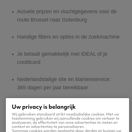
Actuele prijzen en vluchtgegevens voor de
route Brussel naar Gotenburg
Handige filters en opties in de zoekmachine
Je betaalt gemakkelijk met iDEAL of je
creditcard
Nederlandstalige site en klantenservice:
365 dagen per jaar bereikbaar
Zeker van veilig boeken en betalen
Uw privacy is belangrijk
Wij gebruiken standaard strikt noodzakelijke cookies. Met uw
toestemming gebruiken wij aanvullende cookies om verkeer te
Boek ook direct een hotel of huurauto voor
analyseren, de effectiviteit van onze advertenties te meten en
content en advertenties te personaliseren.
in Gotenburg
Sommige cookies worden geplaatst door derden en kunnen uw